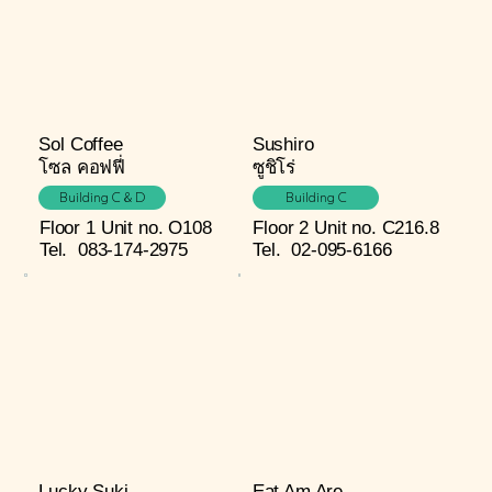
Sol Coffee
Sushiro
โซล คอฟฟี่
ซูชิโร่
Building C & D
Building C
Floor 1
Unit no. O108
Floor 2
Unit no. C216.8
Tel.
083-174-2975
Tel.
02-095-6166
Lucky Suki
Eat Am Are