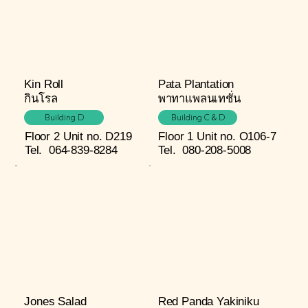
Kin Roll
Pata Plantation
กินโรล
พาทาแพลนเทชั่น
Building D
Building C & D
Floor 2
Unit no. D219
Floor 1
Unit no. O106-7
Tel.
064-839-8284
Tel.
080-208-5008
Jones Salad
Red Panda Yakiniku