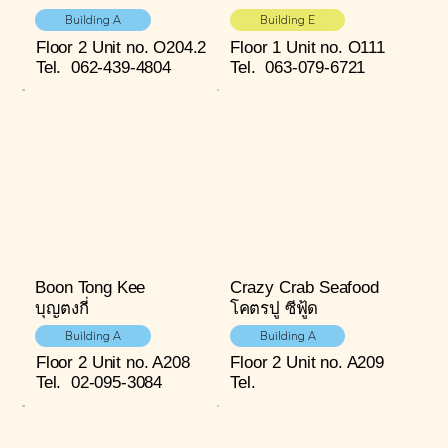
Building A
Building E
Floor 2
Unit no. O204.2
Floor 1
Unit no. O111
Tel.
062-439-4804
Tel.
063-079-6721
Boon Tong Kee
Crazy Crab Seafood
บุญตงกี่
โคตรปู ซีฟู้ด
Building A
Building A
Floor 2
Unit no. A208
Floor 2
Unit no. A209
Tel.
02-095-3084
Tel.