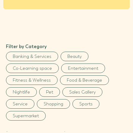
Filter by Category
Banking & Services
Beauty
Co-Learning space
Entertainment
Fitness & Wellness
Food & Beverage
Nightlife
Pet
Sales Gallery
Service
Shopping
Sports
Supermarket