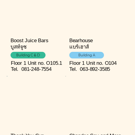
Boost Juice Bars
Bearhouse
บูสท์จูซ
แบร์เฮาส์
Building C & D
Building A
Floor 1
Unit no. O105.1
Floor 1
Unit no. O104
Tel.
081-248-7554
Tel.
063-892-3585