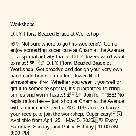
Workshops
D.I.Y. Floral Beaded Bracelet Workshop
🌸✨ Not sure where to go this weekend? Come
enjoy something super cute at Charn at the Avenue
— a special activity that all D.I.Y. lovers won’t want
to miss! 💖 📿 D.I.Y. Floral Beaded Bracelet
Workshop Get creative and design your very own
handmade bracelet in a fun, flower-filled
atmosphere 🌷🌼 Whether you wear it yourself or
gift it to someone special, it’s guaranteed to bring
smiles and warm hearts! 🎁 🎉 Join for FREE! No
registration fee — just shop at Charn at the Avenue
with a minimum spend of 400 THB and exchange
your receipt to join the workshop. Super easy! 🗓
Available from April 25 – May 5, 2025 ⏰ Every
Saturday, Sunday, and Public Holiday | 11:00 AM –
8:00 PM