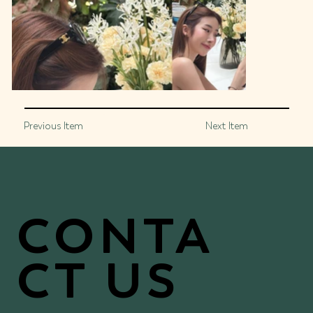
Previous Item
Next Item
CONTA
CT US