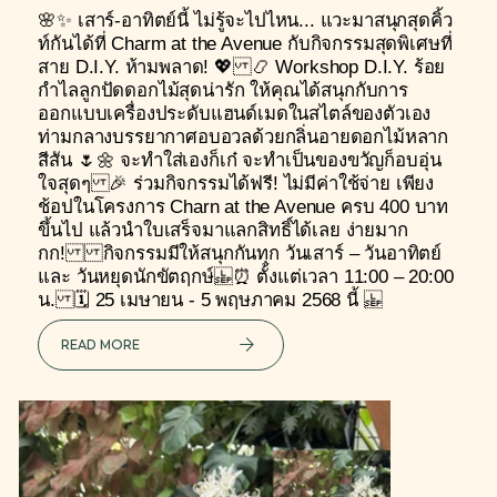
🌸✨ เสาร์-อาทิตย์นี้ ไม่รู้จะไปไหน... แวะมาสนุกสุดคิ้ว
ท์กันได้ที่ Charm at the Avenue กับกิจกรรมสุดพิเศษที่
สาย D.I.Y. ห้ามพลาด! 💖 📿 Workshop D.I.Y. ร้อย
กำไลลูกปัดดอกไม้สุดน่ารัก ให้คุณได้สนุกกับการ
ออกแบบเครื่องประดับแฮนด์เมดในสไตล์ของตัวเอง
ท่ามกลางบรรยากาศอบอวลด้วยกลิ่นอายดอกไม้หลาก
สีสัน 🌷🌼 จะทำใส่เองก็เก๋ จะทำเป็นของขวัญก็อบอุ่น
ใจสุดๆ 🎉 ร่วมกิจกรรมได้ฟรี! ไม่มีค่าใช้จ่าย เพียง
ช้อปในโครงการ Charn at the Avenue ครบ 400 บาท
ขึ้นไป แล้วนำใบเสร็จมาแลกสิทธิ์ได้เลย ง่ายมาก
กก! กิจกรรมมีให้สนุกกันทุก วันเสาร์ – วันอาทิตย์
และ วันหยุดนักขัตฤกษ์ ⏰ ตั้งแต่เวลา 11:00 – 20:00
น. 🗓 25 เมษายน - 5 พฤษภาคม 2568 นี้
READ MORE