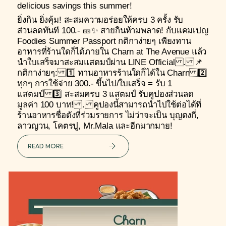
delicious savings this summer!
ยิ่งกิน ยิ่งคุ้ม! สะสมความอร่อยให้ครบ 3 ครั้ง รับ
ส่วนลดทันที 100.- 🎫✨ สายกินห้ามพลาด! กับแคมเปญ
Foodies Summer Passport กติกาง่ายๆ เพียงทาน
อาหารที่ร้านใดก็ได้ภายใน Charn at The Avenue แล้ว
นำใบเสร็จมาสะสมแสตมป์ผ่าน LINE Official . 📌
กติกาง่ายๆ: 1️⃣ ทานอาหารร้านใดก็ได้ใน Charn 2️⃣
ทุกๆ การใช้จ่าย 300.- ขึ้นไป/ใบเสร็จ = รับ 1
แสตมป์ 3️⃣ สะสมครบ 3 แสตมป์ รับคูปองส่วนลด
มูลค่า 100 บาท! . คูปองนี้สามารถนำไปใช้ต่อได้ที่
ร้านอาหารชื่อดังที่ร่วมรายการ ไม่ว่าจะเป็น บุญตงกี่,
ลาวญวน, โคตรปู, Mr.Mala และอีกมากมาย!
READ MORE