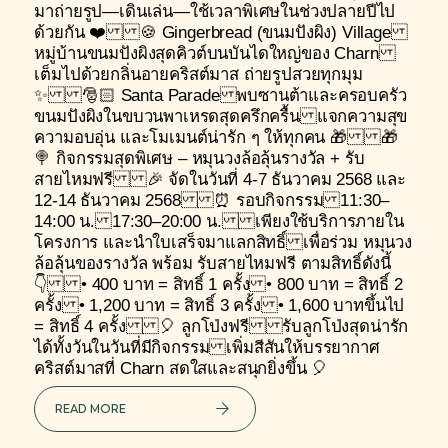
มาถ่ายรูป—เดินเล่น—ใช้เวลาพิเศษในช่วงปลายปีไป
ด้วยกัน ❤️ 🍪 Gingerbread (ขนมปังผิง) Village
หมู่บ้านขนมปังผิงสุดคิวต์บนบันไดใหญ่ของ Charn
เต็มไปด้วยกลิ่นอายคริสต์มาส ถ่ายรูปสวยทุกมุม
✨ 🎅🏻 Santa Parade พบซานต้าและครอบครัว
ขนมปังผิงในขบวนพาเหรดสุดครึกครื้น แจกความสุข
ความอบอุ่น และโมเมนต์น่ารัก ๆ ให้ทุกคน 🎁 🎁
🍭 กิจกรรมสุดพิเศษ – หมุนวงล้อลุ้นรางวัล + รับ
สายไหมฟรี 🎉 จัดในวันที่ 4-7 ธันวาคม 2568 และ
12-14 ธันวาคม 2568 ⏰ รอบกิจกรรม 11:30–
14:00 น. 17:30–20:00 น. เพียงใช้บริการภายใน
โครงการ และนำใบเสร็จมาแลกสิทธิ์ เพื่อร่วม หมุนวง
ล้อลุ้นของรางวัล พร้อม รับสายไหมฟรี ตามสิทธิ์ดังนี้
👇 • 400 บาท = สิทธิ์ 1 ครั้ง • 800 บาท = สิทธิ์ 2
ครั้ง • 1,200 บาท = สิทธิ์ 3 ครั้ง • 1,600 บาทขึ้นไป
= สิทธิ์ 4 ครั้ง 🎈 ลูกโป่งฟรี รับลูกโป่งสุดน่ารัก
ได้ทั้งวันในวันที่มีกิจกรรม เพิ่มสีสันให้บรรยากาศ
คริสต์มาสที่ Charn สดใสและสนุกยิ่งขึ้น 🎈
READ MORE