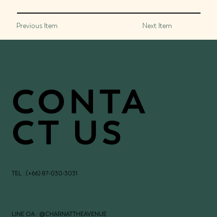
Previous Item
Next Item
CONTA
CT US
TEL : (+66) 87-030-3031
LINE OA : @CHARNATTHEAVENUE