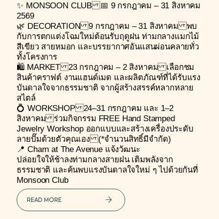
✨ MONSOON CLUB 📅 9 กรกฎาคม – 31 สิงหาคม
2569
🌿 DECORATION 9 กรกฎาคม – 31 สิงหาคม พบ
กับการตกแต่งโฉมใหม่ต้อนรับฤดูฝน ท่ามกลางแมกไม้
สีเขียว สายหมอก และบรรยากาศอันแสนผ่อนคลายทั่ว
ทั้งโครงการ
🛍️ MARKET 23 กรกฎาคม – 2 สิงหาคม เลือกชม
สินค้าคราฟต์ งานแฮนด์เมด และผลิตภัณฑ์ที่ได้รับแรง
บันดาลใจจากธรรมชาติ จากผู้สร้างสรรค์หลากหลาย
สไตล์
💍 WORKSHOP 24–31 กรกฎาคม และ 1–2
สิงหาคม ร่วมกิจกรรม FREE Hand Stamped
Jewelry Workshop ออกแบบและสร้างเครื่องประดับ
ลายปั๊มด้วยตัวคุณเอง (*จำนวนสิทธิ์มีจำกัด)
📍 Charn at The Avenue แจ้งวัฒนะ
ปล่อยใจให้ช้าลงท่ามกลางสายฝน เติมพลังจาก
ธรรมชาติ และค้นพบแรงบันดาลใจใหม่ ๆ ไปด้วยกันที่
Monsoon Club
READ MORE